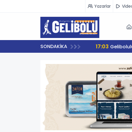
Yazarlar
Vide
17:03
SONDAKİKA
Gelibolu