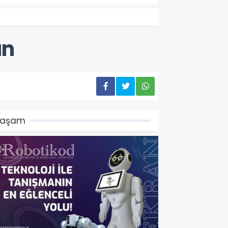
an
Yaşam