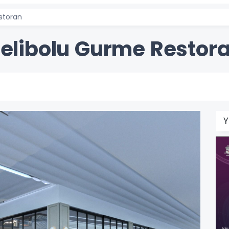
storan
elibolu Gurme Restor