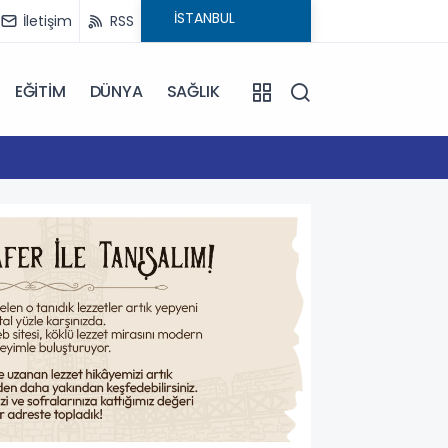
İletişim
RSS
EĞİTİM
DÜNYA
SAĞLIK
16:59
Çanakk