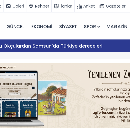
o
Galeri
Rehber
İlanlar
Anket
Gazeteler
GÜNCEL
EKONOMİ
SİYASET
SPOR
MAGAZİN
lu Okçulardan Samsun’da Türkiye dereceleri