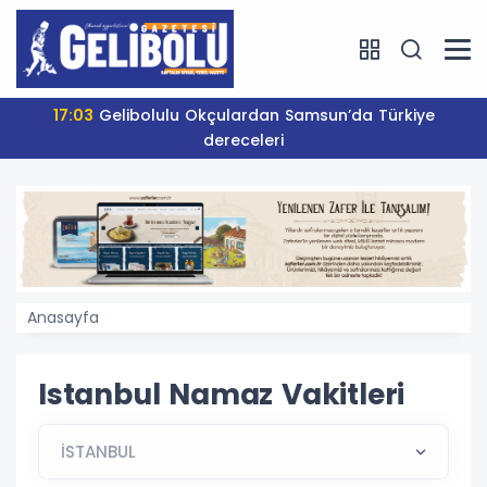
17:03
Gelibolulu Okçulardan Samsun’da Türkiye
dereceleri
Anasayfa
Istanbul Namaz Vakitleri