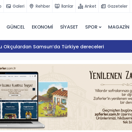
o
Galeri
Rehber
İlanlar
Anket
Gazeteler
GÜNCEL
EKONOMİ
SİYASET
SPOR
MAGAZİN
lu Okçulardan Samsun’da Türkiye dereceleri