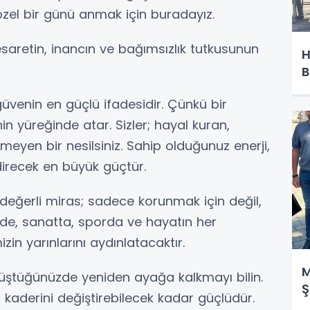
 özel bir günü anmak için buradayız.
cesaretin, inancın ve bağımsızlık tutkusunun
H
B
üvenin en güçlü ifadesidir. Çünkü bir
in yüreğinde atar. Sizler; hayal kuran,
eyen bir nesilsiniz. Sahip olduğunuz enerji,
ndirecek en büyük güçtür.
değerli miras; sadece korunmak için değil,
imde, sanatta, sporda ve hayatın her
in yarınlarını aydınlatacaktır.
M
 düştüğünüzde yeniden ayağa kalkmayı bilin.
Ş
tin kaderini değiştirebilecek kadar güçlüdür.