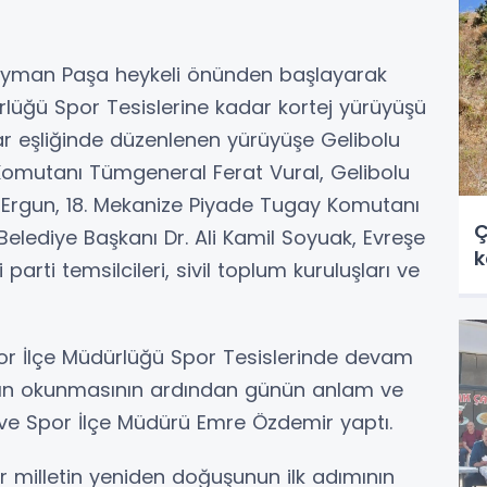
leyman Paşa heykeli önünden başlayarak
rlüğü Spor Tesislerine kadar kortej yürüyüşü
lar eşliğinde düzenlenen yürüyüşe Gelibolu
Komutanı Tümgeneral Ferat Vural, Gelibolu
 Ergun, 18. Mekanize Piyade Tugay Komutanı
Ç
elediye Başkanı Dr. Ali Kamil Soyuak, Evreşe
k
parti temsilcileri, sivil toplum kuruluşları ve
por İlçe Müdürlüğü Spor Tesislerinde devam
şı’nın okunmasının ardından günün anlam ve
 ve Spor İlçe Müdürü Emre Özdemir yaptı.
 milletin yeniden doğuşunun ilk adımının