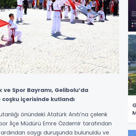
k ve Spor Bayramı, Gelibolu’da
e coşku içerisinde kutlandı
G
M
anlığı önündeki Atatürk Anıtı’na çelenk
Spor İlçe Müdürü Emre Özdemir tarafından
n ardından saygı duruşunda bulunuldu ve