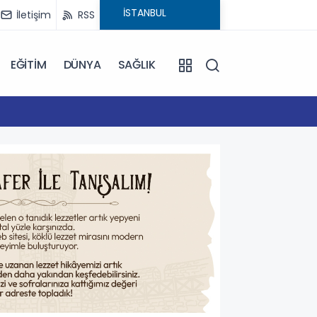
İletişim
RSS
EĞİTİM
DÜNYA
SAĞLIK
16:59
Çanakk