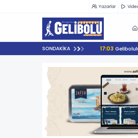
Yazarlar
Vide
17:03
SONDAKİKA
Gelibolu