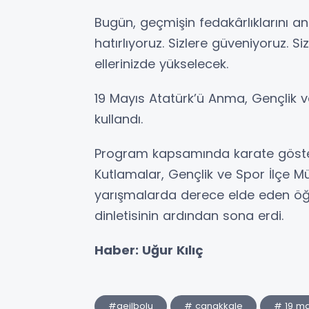
Bugün, geçmişin fedakârlıklarını 
hatırlıyoruz. Sizlere güveniyoruz. Siz
ellerinizde yükselecek.
19 Mayıs Atatürk’ü Anma, Gençlik ve
kullandı.
Program kapsamında karate gösteril
Kutlamalar, Gençlik ve Spor İlçe M
yarışmalarda derece elde eden öğre
dinletisinin ardından sona erdi.
Haber: Uğur Kılıç
#geilbolu
# çanakkale
# 19 ma