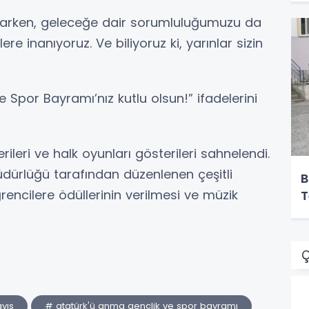
anarken, geleceğe dair sorumluluğumuzu da
lere inanıyoruz. Ve biliyoruz ki, yarınlar sizin
 Spor Bayramı’nız kutlu olsun!” ifadelerini
eri ve halk oyunları gösterileri sahnelendi.
üdürlüğü tarafından düzenlenen çeşitli
B
ncilere ödüllerinin verilmesi ve müzik
T
Ç
yıs
# atatürk'ü anma gençlik ve spor bayramı