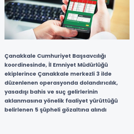
Çanakkale Cumhuriyet Başsavcılığı
koordinesinde, İl Emniyet Müdürlüğü
ekiplerince Çanakkale merkezli 3 ilde
düzenlenen operasyonda dolandırıcılık,
yasadışı bahis ve suç gelirlerinin
aklanmasına yönelik faaliyet yürüttüğü
belirlenen 5 şüpheli gözaltına alındı
Yürütülen çalışmalar kapsamında, şüphelilerin
kiraladıkları GSM hatları ve banka hesapları