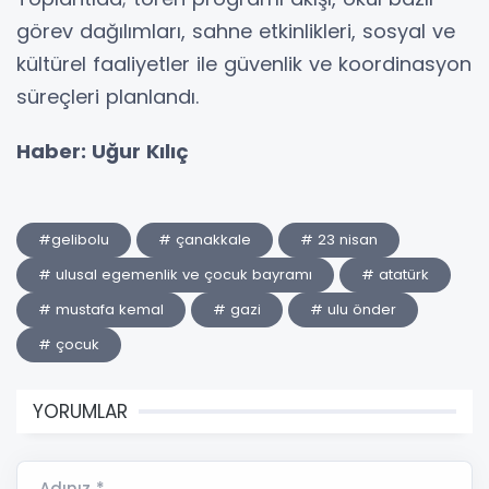
görev dağılımları, sahne etkinlikleri, sosyal ve
kültürel faaliyetler ile güvenlik ve koordinasyon
süreçleri planlandı.
Haber: Uğur Kılıç
#gelibolu
# çanakkale
# 23 nisan
# ulusal egemenlik ve çocuk bayramı
# atatürk
# mustafa kemal
# gazi
# ulu önder
# çocuk
YORUMLAR
Adınız *