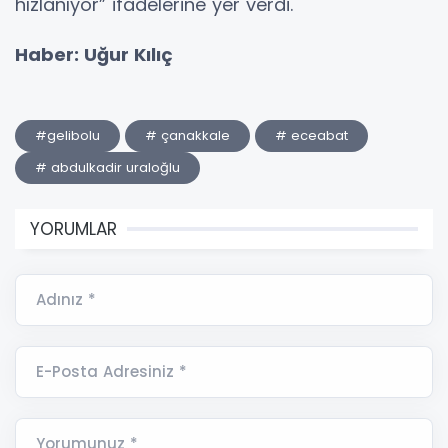
hızlanıyor” ifadelerine yer verdi.
Haber: Uğur Kılıç
#gelibolu
# çanakkale
# eceabat
# abdulkadir uraloğlu
YORUMLAR
Adınız *
E-Posta Adresiniz *
Yorumunuz *