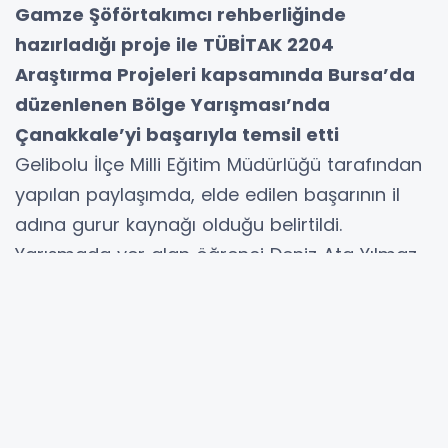
Gamze Şöförtakımcı rehberliğinde
hazırladığı proje ile TÜBİTAK 2204
Araştırma Projeleri kapsamında Bursa’da
düzenlenen Bölge Yarışması’nda
Çanakkale’yi başarıyla temsil etti
Gelibolu İlçe Milli Eğitim Müdürlüğü tarafından
yapılan paylaşımda, elde edilen başarının il
adına gurur kaynağı olduğu belirtildi.
Yarışmada yer alan öğrenci Deniz Ata Yılmaz
ile danışman öğretmen Gamze Şöförtakımcı,
Mine Hayta tarafından makamda kabul edildi.
Kabulde, yarışmaya sundukları nitelikli
çalışmalar ve özverili emekleri dolayısıyla
öğrenci ve öğretmene katılım belgesi ile çeşitli
hediyeler takdim edildi.