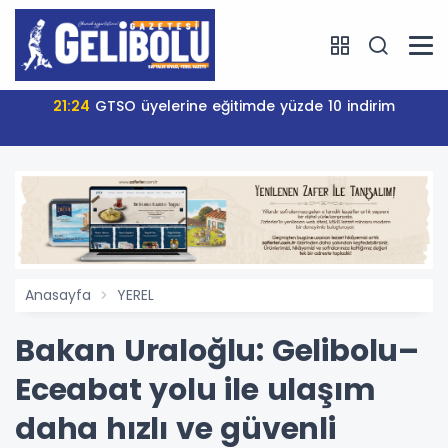
10:11
Gelibolu Belediyesi parka Uğur Mumcu heykeli
koydu
Anasayfa
YEREL
Bakan Uraloğlu: Gelibolu–
Eceabat yolu ile ulaşım
daha hızlı ve güvenli