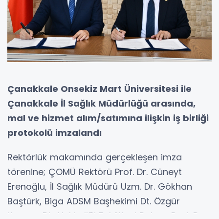
Çanakkale Onsekiz Mart Üniversitesi ile
Çanakkale İl Sağlık Müdürlüğü arasında,
mal ve hizmet alım/satımına ilişkin iş birliği
protokolü imzalandı
Rektörlük makamında gerçekleşen imza
törenine; ÇOMÜ Rektörü Prof. Dr. Cüneyt
Erenoğlu, İl Sağlık Müdürü Uzm. Dr. Gökhan
Baştürk, Biga ADSM Başhekimi Dt. Özgür
Karasu, Diş Hekimliği Fakültesi Dekanı Prof. Dr.