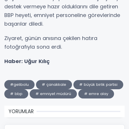
destek vermeye hazır olduklarını dile getiren
BBP heyeti, emniyet personeline görevlerinde
başarılar diledi.
Ziyaret, günün anısına çekilen hatıra
fotoğrafıyla sona erdi.
Haber: Uğur Kılıç
#gelibolu
# çanakkale
# büyük birlik partisi
# bbp
# emniyet müdürü
# emre alay
YORUMLAR