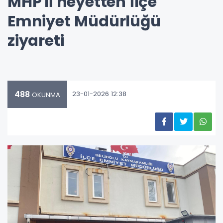
MHP'li heyetten İlçe
Emniyet Müdürlüğü
ziyareti
488
23-01-2026 12:38
OKUNMA