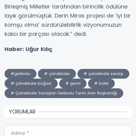
Birleşmiş Milletler tarafından birincilik ödülüne
layık görülmüştük. Derin Miras projesi de ‘iyi bir
komşu olma’ sürdürülebilirlik vizyonumuzun
kalıcı bir parçası olacak.” dedi.
Haber: Uğur Kılıç
#gelibolu
# çanakkale
# çanakkale savaşı
# çanakkale boğazı
# gemi
# batık
# Çanakkale Savaşları Gelibolu Tarihi Alan Başkanlığı
YORUMLAR
Adınız *