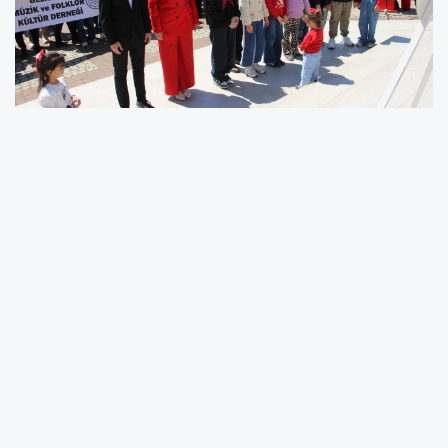
23 Nisan Ulusal Egemenlik ve Çocuk
Bayramı’nın 106. yıl dönümü dolayısıyla
Gelibolu’da düzenlenen resmi törenlerin
ardından, CHP Gelibolu İlçe Başkanlığı
tarafından “Ata’ya Saygı” programı
gerçekleştirildi
Kutlamalar kapsamında organize edilen
törende, siyasi parti temsilcileri, sivil toplum
kuruluşları, sendikalar ve dernekler Atatürk