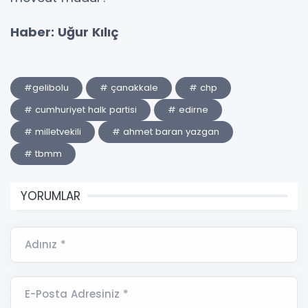
Haber: Uğur Kılıç
#gelibolu
# çanakkale
# chp
# cumhuriyet halk partisi
# edirne
# milletvekili
# ahmet baran yazgan
# tbmm
YORUMLAR
Adınız *
E-Posta Adresiniz *