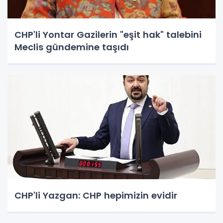
CHP'li Yontar Gazilerin "eşit hak" talebini
Meclis gündemine taşıdı
CHP'li Yazgan: CHP hepimizin evidir