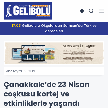
17:03
Gelibolulu Okçulardan Samsun’da Türkiye
dereceleri
Anasayfa
YEREL
Çanakkale’de 23 Nisan
coşkusu kortej ve
etkinliklerle yaşandı