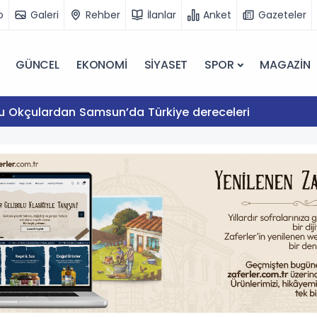
o
Galeri
Rehber
İlanlar
Anket
Gazeteler
GÜNCEL
EKONOMİ
SİYASET
SPOR
MAGAZİN
lu Okçulardan Samsun’da Türkiye dereceleri