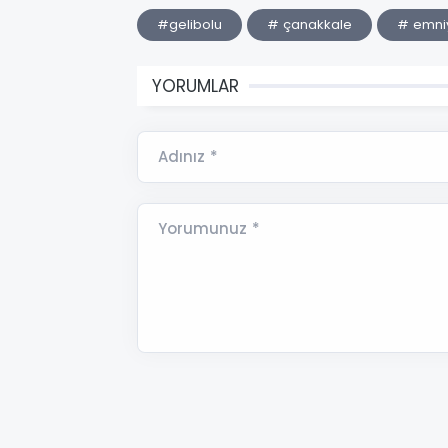
#gelibolu
# çanakkale
# emni
YORUMLAR
Adınız *
Yorumunuz *