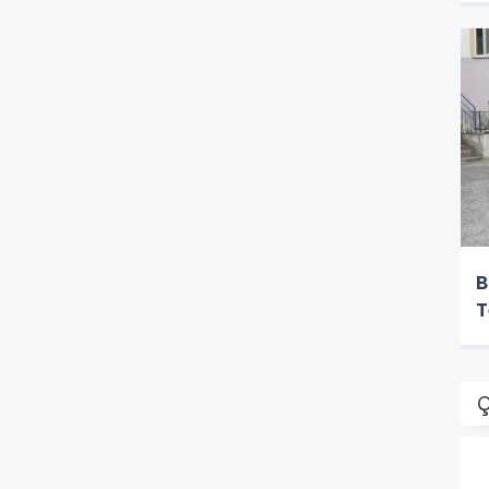
B
T
Ç