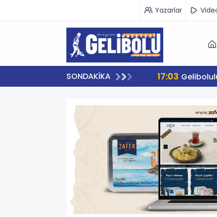
Yazarlar
Vide
17:03
SONDAKİKA
Gelibolu