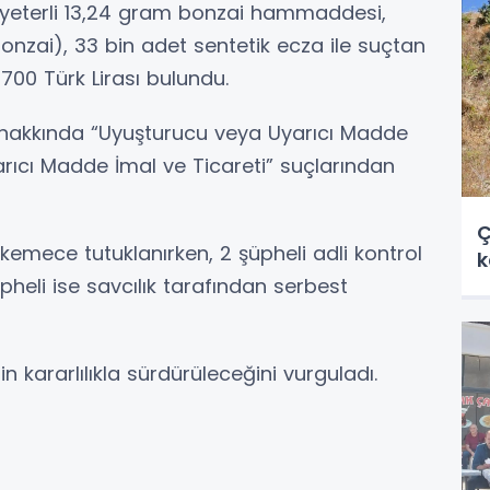
 yeterli 13,24 gram bonzai hammaddesi,
nzai), 33 bin adet sentetik ecza ile suçtan
 700 Türk Lirası bulundu.
hakkında “Uyuşturucu veya Uyarıcı Madde
rıcı Madde İmal ve Ticareti” suçlarından
Ç
hkemece tutuklanırken, 2 şüpheli adli kontrol
k
üpheli ise savcılık tarafından serbest
in kararlılıkla sürdürüleceğini vurguladı.