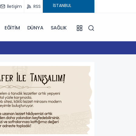
İletişim
RSS
EĞİTİM
DÜNYA
SAĞLIK
16:59
Çanakk