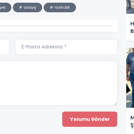
yet
# asayiş
# narkotik
H
B
E-Posta Adresiniz *
M
Ş