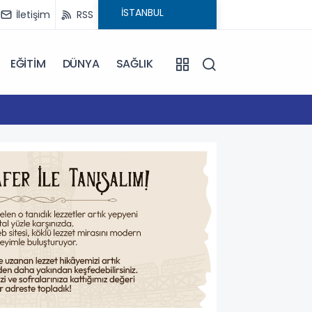
İletişim
RSS
EĞİTİM
DÜNYA
SAĞLIK
16:59
Çanakk