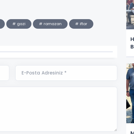
# gazi
# ramazan
# iftar
H
B
E-Posta Adresiniz *
M