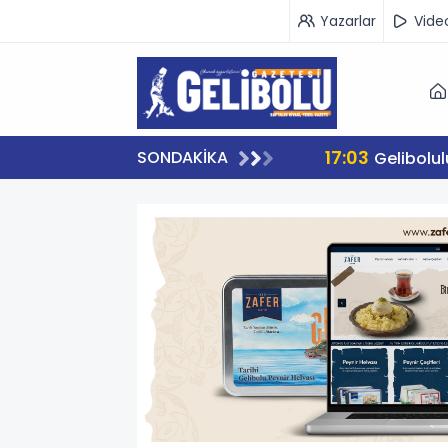
Yazarlar
Vide
17:03
SONDAKİKA
Gelibolu