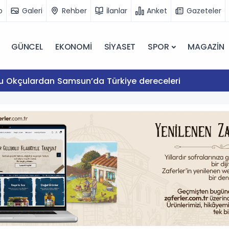
o
Galeri
Rehber
İlanlar
Anket
Gazeteler
GÜNCEL
EKONOMİ
SİYASET
SPOR
MAGAZİN
lu Okçulardan Samsun’da Türkiye dereceleri