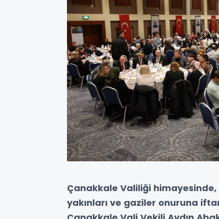
Çanakkale Valiliği himayesinde, 
yakınları ve gaziler onuruna if
Çanakkale Vali Vekili Aydın Abak 