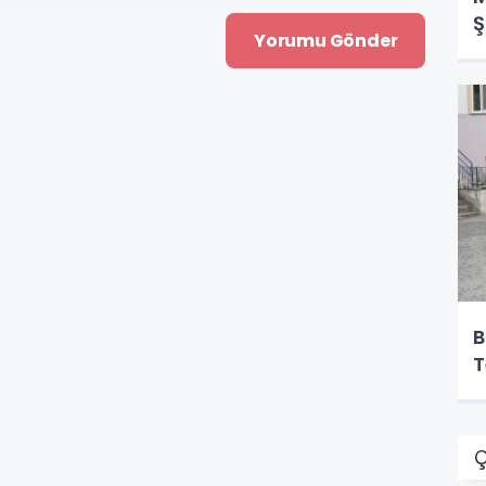
Ş
B
T
Ç