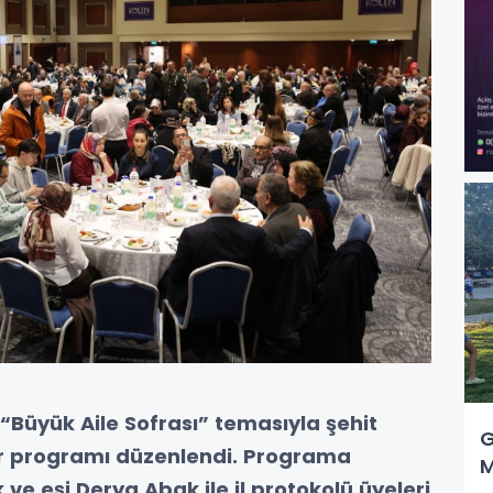
“Büyük Aile Sofrası” temasıyla şehit
G
tar programı düzenlendi. Programa
M
ve eşi Derya Abak ile il protokolü üyeleri