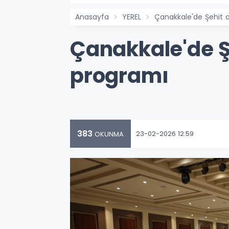
Anasayfa
YEREL
Çanakkale'de Şehit ai
Çanakkale'de Şe
programı
383
23-02-2026 12:59
OKUNMA