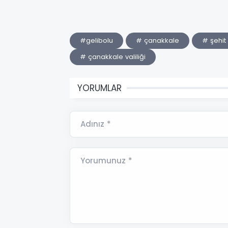
#gelibolu
# çanakkale
# şehit
# çanakkale valiliği
YORUMLAR
Adınız *
Yorumunuz *