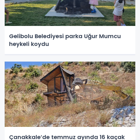
Gelibolu Belediyesi parka Uğur Mumcu
heykeli koydu
Çanakkale’de temmuz ayında 16 kaçak