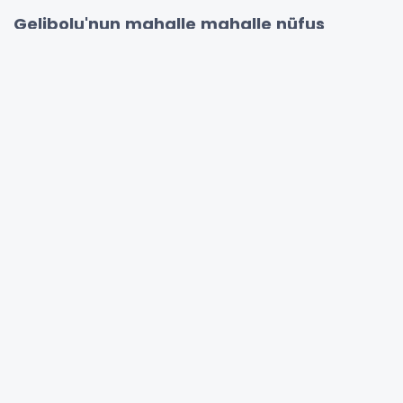
Gelibolu'nun mahalle mahalle nüfus
sayıları:
Alaeddin Mahallesi 2 bin 852
Camiikebir Mahallesi 6 bin 625
Gazi Süleyman Paşa Mahallesi 9 bin 848
Hoca Hamza Mahallesi 2 bin 882
Yazıcızade Mahallesi 10 bin 855
Cumhuriyet Mahallesi 427
Hürriyet Mahallesi 801