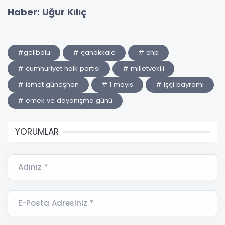
Haber: Uğur Kılıç
#gelibolu
# çanakkale
# chp
# cumhuriyet halk partisi
# milletvekili
# ismet güneşhan
# 1 mayıs
# işçi bayramı
# emek ve dayanışma günü
YORUMLAR
Adınız *
E-Posta Adresiniz *