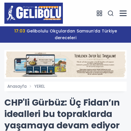
17:03
Gelibolulu Okçulardan Samsun’da Türkiye
dereceleri
Anasayfa
YEREL
CHP'li Gürbüz: Üç Fidan’ın
idealleri bu topraklarda
yaşamaya devam ediyor