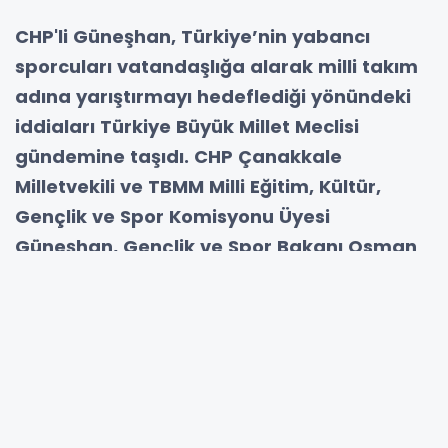
CHP'li Güneşhan, Türkiye’nin yabancı
sporcuları vatandaşlığa alarak milli takım
adına yarıştırmayı hedeflediği yönündeki
iddiaları Türkiye Büyük Millet Meclisi
gündemine taşıdı. CHP Çanakkale
Milletvekili ve TBMM Milli Eğitim, Kültür,
Gençlik ve Spor Komisyonu Üyesi
Güneşhan, Gençlik ve Spor Bakanı Osman
Aşkın Bak’ın yanıtlaması istemiyle soru
önergesi verdi
Önergesinde basına yansıyan haberlere dikkat
çeken Güneşhan, şu ifadeleri kullandı:
“Basına yansıyan haberlerde, Türkiye’nin Paris