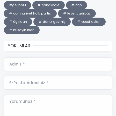
#gelibolu
# çanakkale
# chp
# cumhuriyet halk partisi
# levent gürbüz
# üç fidan
# deniz gezmiş
# yusuf aslan
# hüseyin inan
YORUMLAR
Adınız *
E-Posta Adresiniz *
Yorumunuz *