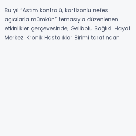
Bu yıl “Astım kontrolü, kortizonlu nefes
açıcılarla mümkün” temasıyla düzenlenen
etkinlikler çerçevesinde, Gelibolu Sağlıklı Hayat
Merkezi Kronik Hastalıklar Birimi tarafından
Halk Eğitim Merkezi kursiyerlerine yönelik
bilgilendirme eğitimi verildi.
Eğitimde astım hastalığının belirtileri, tedavi
süreci, düzenli ilaç kullanımının önemi ve
hastalığın kontrol altında tutulabilmesi için
dikkat edilmesi gereken konular hakkında bilgi
paylaşıldı. Ayrıca, kortizonlu nefes açıcı
ilaçların doğru kullanımının astım
kontrolündeki rolüne dikkat çekildi.