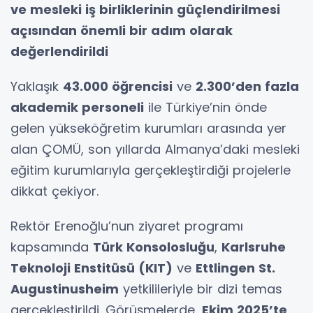
ve mesleki iş birliklerinin güçlendirilmesi
açısından önemli bir adım olarak
değerlendirildi
Yaklaşık
43.000 öğrencisi
ve
2.300’den fazla
akademik personeli
ile Türkiye’nin önde
gelen yükseköğretim kurumları arasında yer
alan ÇOMÜ, son yıllarda Almanya’daki mesleki
eğitim kurumlarıyla gerçekleştirdiği projelerle
dikkat çekiyor.
Rektör Erenoğlu’nun ziyaret programı
kapsamında
Türk Konsolosluğu
,
Karlsruhe
Teknoloji Enstitüsü (KIT)
ve
Ettlingen St.
Augustinusheim
yetkilileriyle bir dizi temas
gerçekleştirildi. Görüşmelerde,
Ekim 2025’te