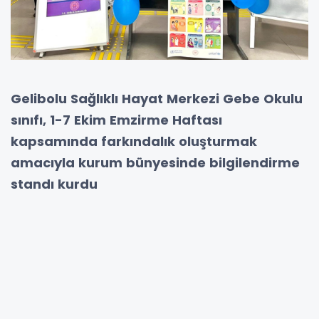
Gelibolu Sağlıklı Hayat Merkezi Gebe Okulu
sınıfı, 1-7 Ekim Emzirme Haftası
kapsamında farkındalık oluşturmak
amacıyla kurum bünyesinde bilgilendirme
standı kurdu
Etkinlik kapsamında emziren anneler ve anne
adaylarına yönelik broşürler dağıtılarak,
emzirmenin önemi ve sağlıklı beslenme
konusunda bilgiler verildi. Katılımcılar, Gebe
Okulu eğitmenleri tarafından birebir