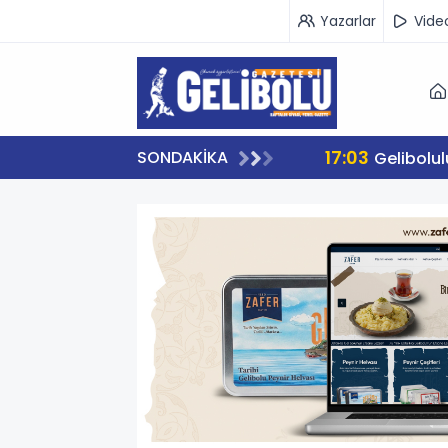
Yazarlar
Vide
17:03
SONDAKİKA
Gelibolu