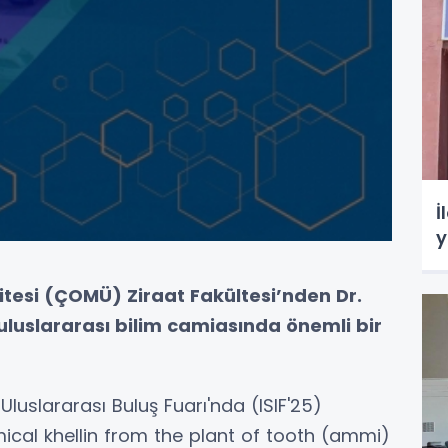
İ
y
tesi (ÇOMÜ) Ziraat Fakültesi’nden Dr.
uluslararası bilim camiasında önemli bir
luslararası Buluş Fuarı'nda (ISIF'25)
ical khellin from the plant of tooth (ammi)