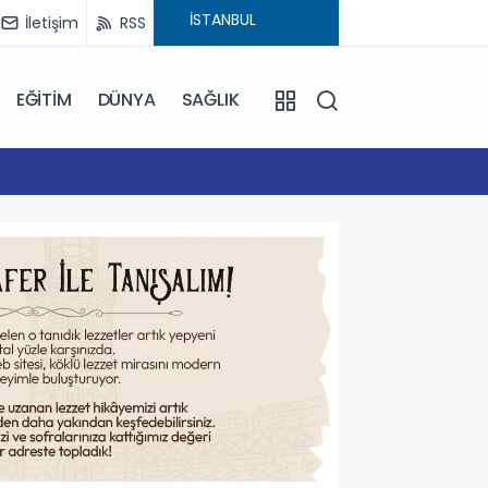
İletişim
RSS
EĞİTİM
DÜNYA
SAĞLIK
16:59
Çanakk