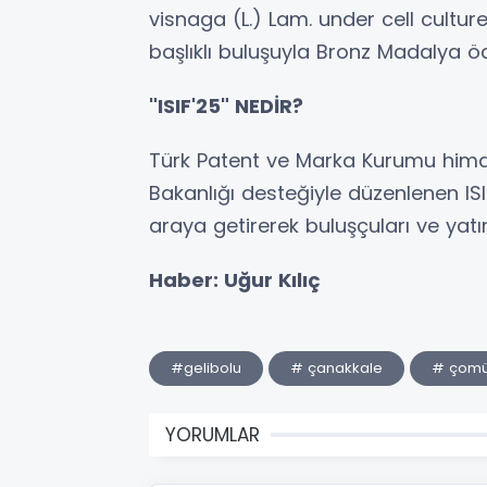
visnaga (L.) Lam. under cell cult
başlıklı buluşuyla Bronz Madalya öd
"ISIF'25" NEDİR?
Türk Patent ve Marka Kurumu himay
Bakanlığı desteğiyle düzenlenen ISIF
araya getirerek buluşçuları ve yatır
Haber: Uğur Kılıç
#gelibolu
# çanakkale
# çom
YORUMLAR