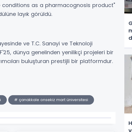
ure conditions as a pharmacognosis product"
ülüne layık görüldü.
G
m
d
esinde ve T.C. Sanayi ve Teknoloji
'25, dünya genelinden yenilikçi projeleri bir
ımcıları buluşturan prestijli bir platformdur.
ü
# çanakkale onsekiz mart üniversitesi
H
y