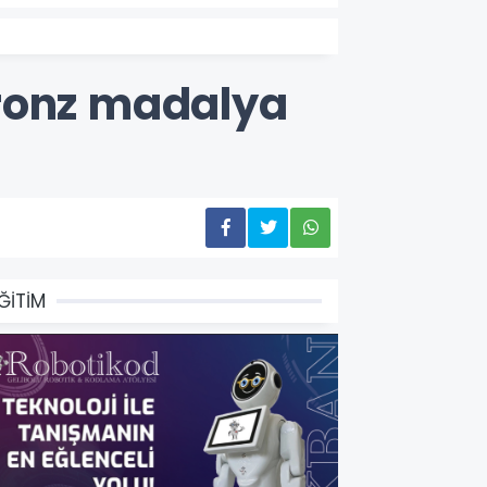
bronz madalya
ĞİTİM