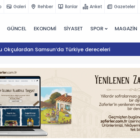
o
Galeri
Rehber
İlanlar
Anket
Gazeteler
GÜNCEL
EKONOMİ
SİYASET
SPOR
MAGAZİN
lu Okçulardan Samsun’da Türkiye dereceleri