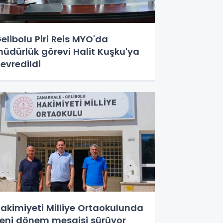
elibolu Piri Reis MYO'da
üdürlük görevi Halit Kuşku'ya
evredildi
akimiyeti Milliye Ortaokulunda
eni dönem mesaisi sürüyor