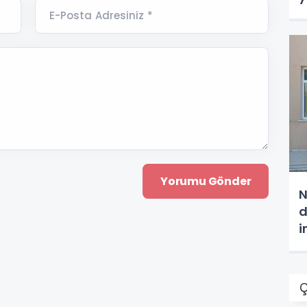
E-Posta Adresiniz *
N
d
i
Ç