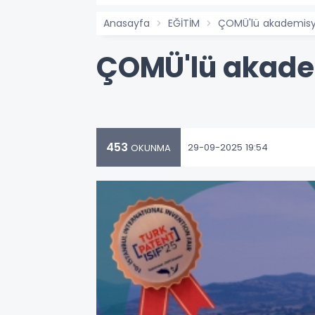
Anasayfa
EĞİTİM
ÇOMÜ'lü akademisye
ÇOMÜ'lü akadem
453
29-09-2025 19:54
OKUNMA