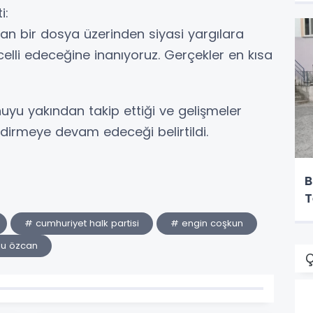
i:
n bir dosya üzerinden siyasi yargılara
elli edeceğine inanıyoruz. Gerçekler en kısa
nuyu yakından takip ettiği ve gelişmeler
irmeye devam edeceği belirtildi.
B
T
# cumhuriyet halk partisi
# engin coşkun
ju özcan
Ç