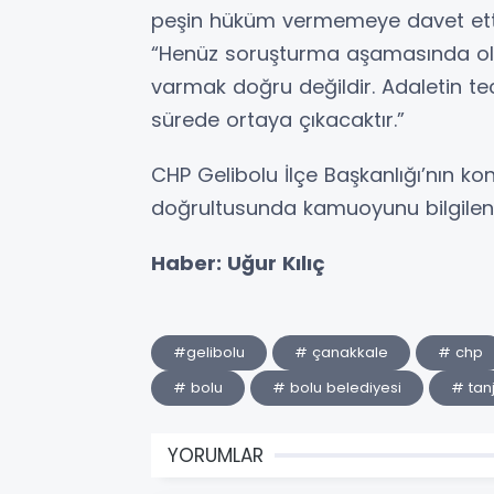
peşin hüküm vermemeye davet ett
“Henüz soruşturma aşamasında ola
varmak doğru değildir. Adaletin tec
sürede ortaya çıkacaktır.”
CHP Gelibolu İlçe Başkanlığı’nın ko
doğrultusunda kamuoyunu bilgilend
Haber: Uğur Kılıç
#gelibolu
# çanakkale
# chp
# bolu
# bolu belediyesi
# tan
YORUMLAR