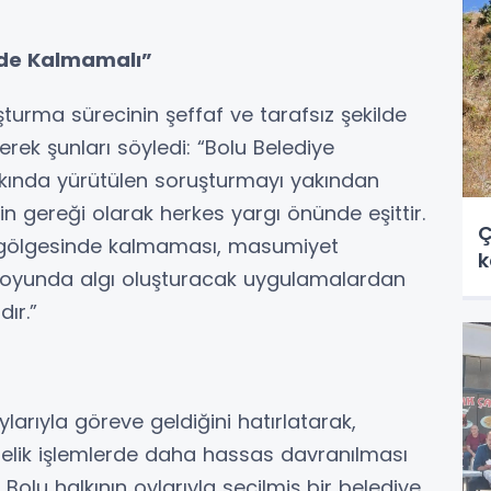
nde Kalmamalı”
urma sürecinin şeffaf ve tarafsız şekilde
rek şunları söyledi: “Bolu Belediye
kında yürütülen soruşturmayı yakından
nin gereği olarak herkes yargı önünde eşittir.
Ç
n gölgesinde kalmaması, masumiyet
k
muoyunda algı oluşturacak uygulamalardan
ır.”
larıyla göreve geldiğini hatırlatarak,
nelik işlemlerde daha hassas davranılması
 Bolu halkının oylarıyla seçilmiş bir belediye