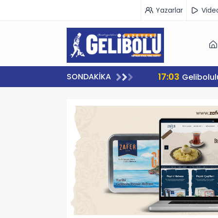
Yazarlar
Vide
17:03
SONDAKİKA
Gelibolu