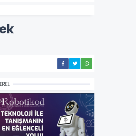
tek
EREL