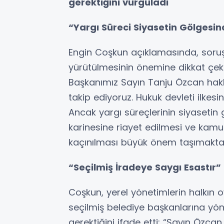
gerektiğini vurguladı
“Yargı Süreci Siyasetin Gölgesi
Engin Coşkun açıklamasında, soruşt
yürütülmesinin önemine dikkat çeke
Başkanımız Sayın Tanju Özcan hak
takip ediyoruz. Hukuk devleti ilkesi
Ancak yargı süreçlerinin siyaseti
karinesine riayet edilmesi ve ka
kaçınılması büyük önem taşımaktad
“Seçilmiş İradeye Saygı Esastır”
Coşkun, yerel yönetimlerin halkın oy
seçilmiş belediye başkanlarına yö
gerektiğini ifade etti: “Sayın Özcan,