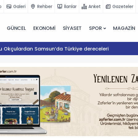
o
Galeri
Rehber
İlanlar
Anket
Gazeteler
GÜNCEL
EKONOMİ
SİYASET
SPOR
MAGAZİN
lu Okçulardan Samsun’da Türkiye dereceleri