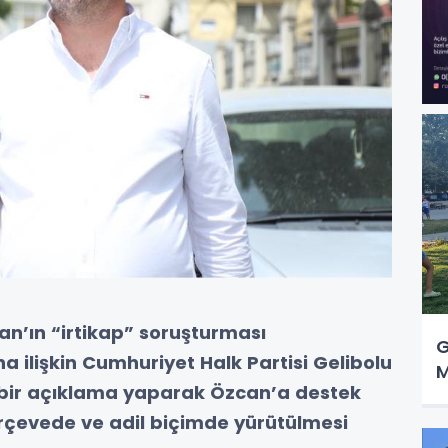
an’ın “irtikap” soruşturması
G
 ilişkin Cumhuriyet Halk Partisi Gelibolu
M
ı bir açıklama yaparak Özcan’a destek
erçevede ve adil biçimde yürütülmesi