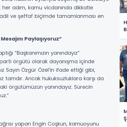
ik her adım, kamu vicdanında dikkatle
zlı, adil ve şeffaf biçimde tamamlanması en
H
B
Mesajını Paylaşıyoruz”
ptığı “Başkanımızın yanındayız”
parti örgütü olarak dayanışma içinde
ız Sayın Özgür Özel’in ifade ettiği gibi,
z tamdır. Ancak hukuksuzluklara karşı da
daki örgütümüzün yanındayız. Sürecin
uz.”
M
Ş
ağrısı yapan Engin Coşkun, kamuoyunu