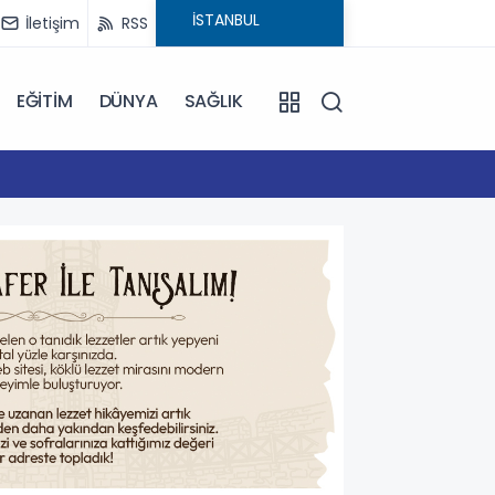
İletişim
RSS
EĞİTİM
DÜNYA
SAĞLIK
16:59
Çanakk