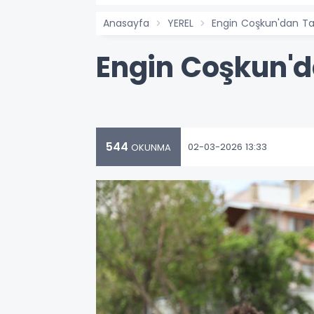
Anasayfa
YEREL
Engin Coşkun'dan Ta
Engin Coşkun'd
544
02-03-2026 13:33
OKUNMA