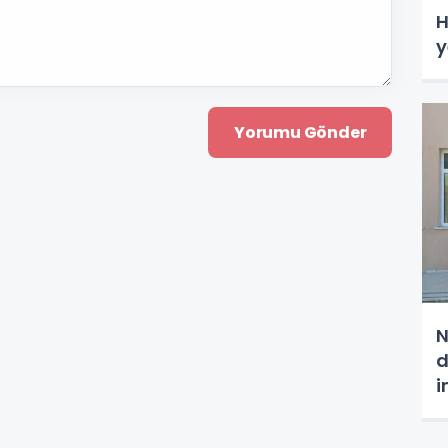
H
y
N
d
i