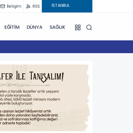
İletişim
RSS
EĞİTİM
DÜNYA
SAĞLIK
16:59
Çanakk