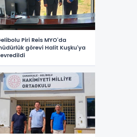
elibolu Piri Reis MYO'da
üdürlük görevi Halit Kuşku'ya
evredildi