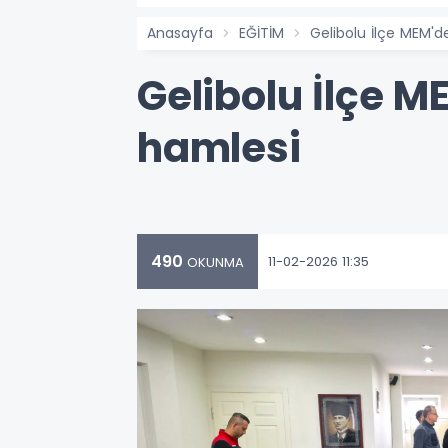
Anasayfa
EĞİTİM
Gelibolu İlçe MEM'd
Gelibolu İlçe 
hamlesi
490
11-02-2026 11:35
OKUNMA