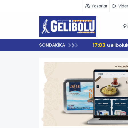
Yazarlar
Vide
17:03
SONDAKİKA
Gelibolu