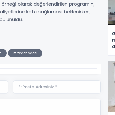
ir örneği olarak değerlendirilen programın,
aliyetlerine katkı sağlaması beklenirken,
bulunuldu.
G
m
d
m
# ziraat odası
E-Posta Adresiniz *