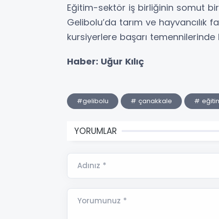
Eğitim-sektör iş birliğinin somut b
Gelibolu’da tarım ve hayvancılık fa
kursiyerlere başarı temennilerinde 
Haber: Uğur Kılıç
#gelibolu
# çanakkale
# eğiti
YORUMLAR
Adınız *
Yorumunuz *