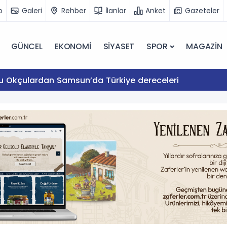
o
Galeri
Rehber
İlanlar
Anket
Gazeteler
GÜNCEL
EKONOMİ
SİYASET
SPOR
MAGAZİN
lu Okçulardan Samsun’da Türkiye dereceleri