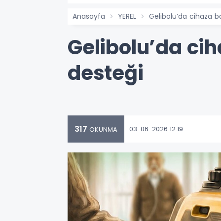
Anasayfa
YEREL
Gelibolu’da cihaza ba
Gelibolu’da cih
desteği
317
03-06-2026 12:19
OKUNMA