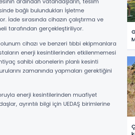
mesinin ardından vatandaşların, teslim
isinde bağlı bulundukları İşletme
r. İade sırasında cihazın çalıştırma ve
li tarafından gerçekleştiriliyor.
G
M
e solunum cihazı ve benzeri tıbbi ekipmanlara
taların enerji kesintilerinden etkilenmemesi
tiyaç sahibi abonelerin planlı kesinti
vurularını zamanında yapmaları gerektiğini
ruyla enerji kesintilerinden muafiyet
lar, ayrıntılı bilgi için UEDAŞ birimlerine
Ç
k