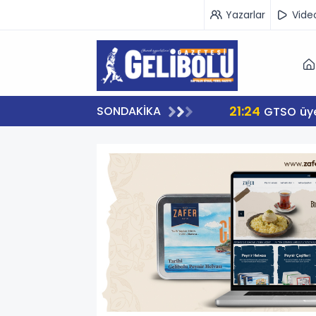
Yazarlar
Vide
21:24
SONDAKİKA
GTSO üye