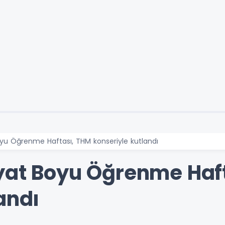
oyu Öğrenme Haftası, THM konseriyle kutlandı
yat Boyu Öğrenme Haf
andı