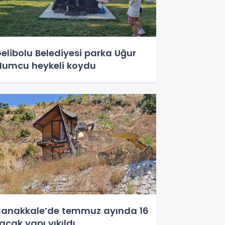
elibolu Belediyesi parka Uğur
umcu heykeli koydu
anakkale’de temmuz ayında 16
açak yapı yıkıldı