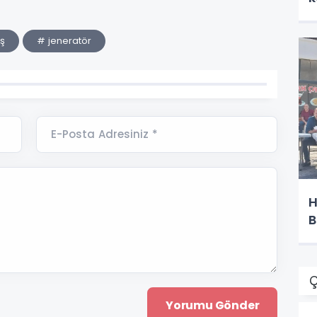
ş
# jeneratör
E-Posta Adresiniz *
H
B
Ç