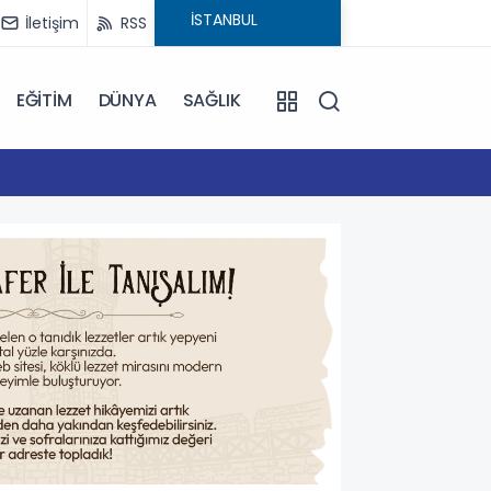
İletişim
RSS
EĞİTİM
DÜNYA
SAĞLIK
10:11
Gelibol