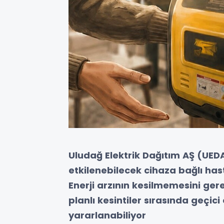
Uludağ Elektrik Dağıtım AŞ (UEDAŞ
etkilenebilecek cihaza bağlı has
Enerji arzının kesilmemesini ger
planlı kesintiler sırasında geçic
yararlanabiliyor