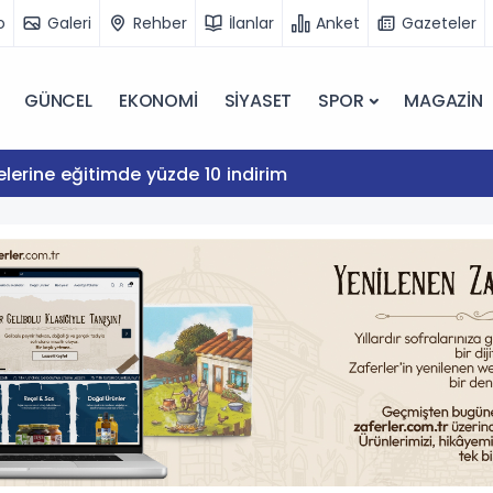
o
Galeri
Rehber
İlanlar
Anket
Gazeteler
GÜNCEL
EKONOMİ
SİYASET
SPOR
MAGAZİN
lerine eğitimde yüzde 10 indirim