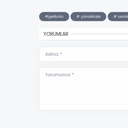
#gelibolu
# çanakkale
# ueda
YORUMLAR
Adınız *
Yorumunuz *