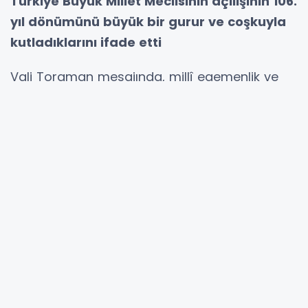
Türkiye Büyük Millet Meclisinin açılışının 106.
yıl dönümünü büyük bir gurur ve coşkuyla
kutladıklarını ifade etti
Vali Toraman mesajında, millî egemenlik ve
demokrasinin en güçlü teminatının Türkiye
Büyük Millet Meclisi olduğunu vurgulayarak,
“Egemenlik, kayıtsız şartsız milletindir” ilkesinin,
milletin bağımsızlık iradesinin en açık
göstergesi olduğunu belirtti.
23 Nisanın yalnızca Türkiye için değil, dünya
çocukları için de anlam taşıyan özel bir gün
olduğuna dikkat çeken Toraman, Gazi
Mustafa Kemal Atatürkün bu anlamlı günü
çocuklara armağan etmesinin, geleceğe