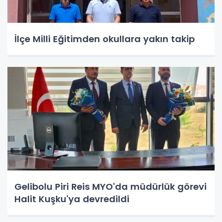
İlçe Milli Eğitimden okullara yakın takip
Gelibolu Piri Reis MYO'da müdürlük görevi
Halit Kuşku'ya devredildi