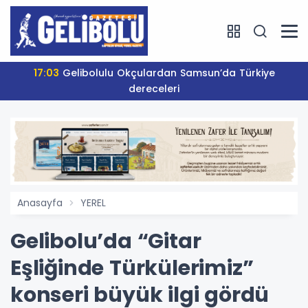
17:03
Gelibolulu Okçulardan Samsun’da Türkiye
dereceleri
Anasayfa
YEREL
Gelibolu’da “Gitar
Eşliğinde Türkülerimiz”
konseri büyük ilgi gördü