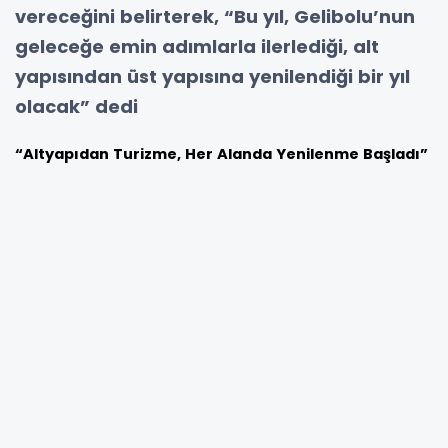
vereceğini belirterek, “Bu yıl, Gelibolu’nun
geleceğe emin adımlarla ilerlediği, alt
yapısından üst yapısına yenilendiği bir yıl
olacak” dedi
“Altyapıdan Turizme, Her Alanda Yenilenme Başladı”
Başkan Soyuak, 2025 yılı boyunca sürdürülen
altyapı ve çevre düzenleme çalışmalarının
2026 yılında tamamlanarak kentin çehresini
değiştireceğini ifade etti. “Kanalizasyon ve
içme suyu projelerimizde sona yaklaşırken,
aynı zamanda turizmi destekleyen çevre
düzenleme ve sahil düzenleme çalışmalarımızı
da sürdürüyoruz. Gelibolu artık yalnızca
tarihiyle değil, modern kent kimliğiyle de öne