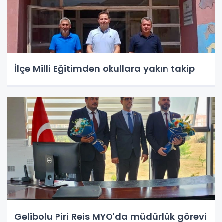
İlçe Milli Eğitimden okullara yakın takip
Gelibolu Piri Reis MYO'da müdürlük görevi