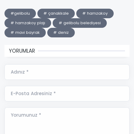
#gelibolu
# çanakkale
# hamzakoy
# hamzakoy plajı
# gelibolu belediyesi
# mavi bayrak
# deniz
YORUMLAR
Adınız *
E-Posta Adresiniz *
Yorumunuz *