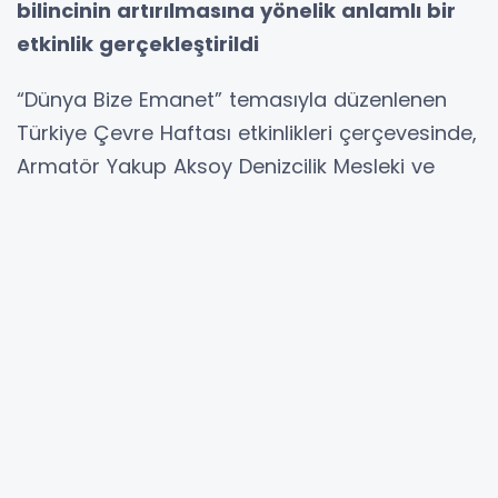
bilincinin artırılmasına yönelik anlamlı bir
etkinlik gerçekleştirildi
“Dünya Bize Emanet” temasıyla düzenlenen
Türkiye Çevre Haftası etkinlikleri çerçevesinde,
Armatör Yakup Aksoy Denizcilik Mesleki ve
Teknik Anadolu Lisesi yönetici, öğretmen ve
öğrencileri, Kıyı Emniyeti Genel Müdürlüğü
Akbaş Bot İstasyonunu ziyaret etti. Programa
Gelibolu İlçe Milli Eğitim Müdürü Kadir Aydın da
katılarak öğrenci ve öğretmenlerle bir araya
geldi.
Ziyaret kapsamında Çevre ve Şehircilik İl
Müdürlüğü ile Kıyı Emniyeti yetkilileri tarafından
öğrencilere denizlerin korunması, deniz