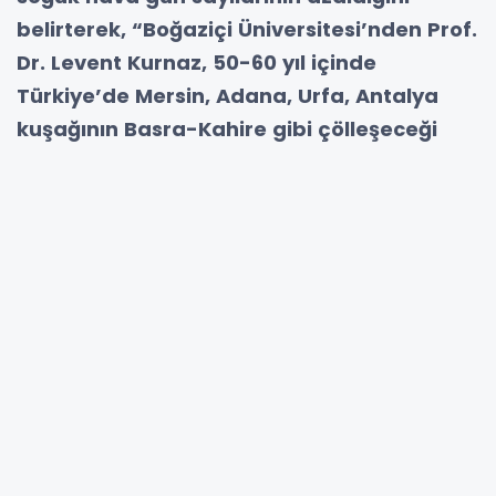
belirterek, “Boğaziçi Üniversitesi’nden Prof.
Dr. Levent Kurnaz, 50-60 yıl içinde
Türkiye’de Mersin, Adana, Urfa, Antalya
kuşağının Basra-Kahire gibi çölleşeceği
uyarısında bulunuyor. Ancak bizde hazırlık
yok. Tarımsal üretim desenimizi
değiştirmek, tarımda vahşi sulamayı
tamamen terk edip ülke geneline
damlama sulamaya geçmek zorundayız
Ülke genelinde vahşi sulama oranı yüzde
62. Bu oran ile sularımızı koruyamayız!”
uyarısında bulundu
Aygun, Tarımsal Araştırmalar ve Politikalar
Genel Müdürlüğü’nün (TAGEM) verilerine göre,