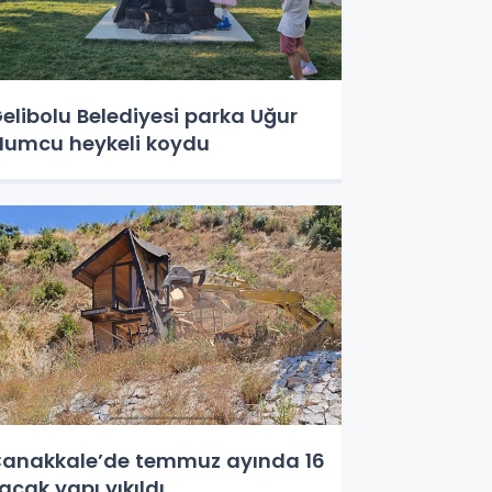
elibolu Belediyesi parka Uğur
umcu heykeli koydu
anakkale’de temmuz ayında 16
açak yapı yıkıldı