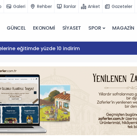
o
Galeri
Rehber
İlanlar
Anket
Gazeteler
GÜNCEL
EKONOMİ
SİYASET
SPOR
MAGAZİN
lerine eğitimde yüzde 10 indirim