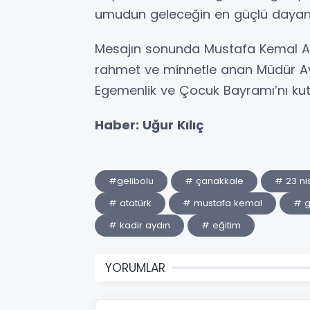
umudun geleceğin en güçlü dayana
Mesajın sonunda Mustafa Kemal At
rahmet ve minnetle anan Müdür Aydı
Egemenlik ve Çocuk Bayramı’nı kutl
Haber: Uğur Kılıç
#gelibolu
# çanakkale
# 23 ni
# atatürk
# mustafa kemal
# g
# kadir aydın
# eğitim
YORUMLAR