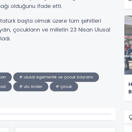
ğı olduğunu ifade etti.
atürk başta olmak üzere tüm şehitleri
n, çocukların ve milletin 23 Nisan Ulusal
adı.
san
# ulusal egemenlik ve çocuk bayramı
H
azi
# ulu önder
# çocuk
B
Ç