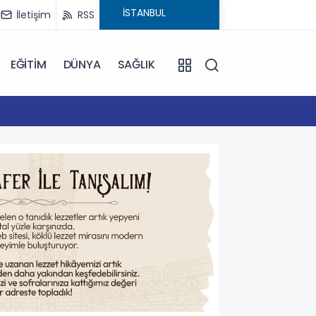
İletişim
RSS
EĞİTİM
DÜNYA
SAĞLIK
10:11
Gelibol