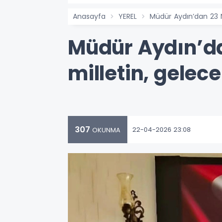
Anasayfa
YEREL
Müdür Aydın’dan 23 N
Müdür Aydın’da
milletin, gelec
307
22-04-2026 23:08
OKUNMA