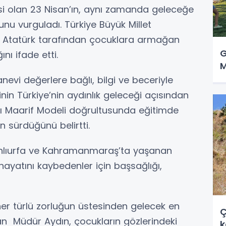
desi olan 23 Nisan’ın, aynı zamanda geleceğe
u vurguladı. Türkiye Büyük Millet
al Atatürk tarafından çocuklara armağan
G
nı ifade etti.
M
nevi değerlere bağlı, bilgi ve beceriyle
nin Türkiye’nin aydınlık geleceği açısından
ılı Maarif Modeli doğrultusunda eğitimde
n sürdüğünü belirtti.
anlıurfa ve Kahramanmaraş’ta yaşanan
ayatını kaybedenler için başsağlığı,
n her türlü zorluğun üstesinden gelecek en
Ç
n Müdür Aydın, çocukların gözlerindeki
k