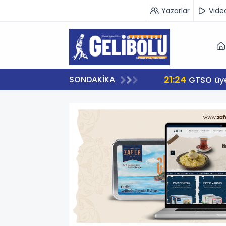
Yazarlar
Vide
21:24
SONDAKİKA
GTSO üye