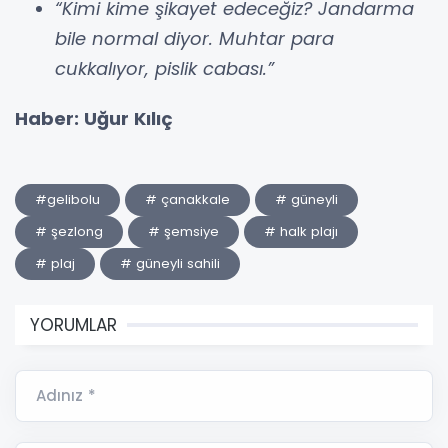
“Kimi kime şikayet edeceğiz? Jandarma
bile normal diyor. Muhtar para
cukkalıyor, pislik cabası.”
Haber: Uğur Kılıç
#gelibolu
# çanakkale
# güneyli
# şezlong
# şemsiye
# halk plajı
# plaj
# güneyli sahili
YORUMLAR
Adınız *