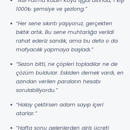
“Asıl Fatma Kadın Koyu işgal altında, 1 kişi
1000₺ şemsiye ve şezlong.”
“Her sene sıkıntı yaşıyoruz, gerçekten
bıktık artık. Bu sene muhtarlığa verildi
rahat ederiz sandık, ama bu defa o da
mafyacılık yapmaya başladı.”
“Sezon bitti, ne çöpleri topladılar ne de
çözüm buldular. Eskiden dernek vardı, en
azından verilen paraların hesabı
sorulabiliyordu.”
“Halay çektirsen adam sayıp içeri
atarlar.”
“Hafta sonu gelenlerden giriş ücreti