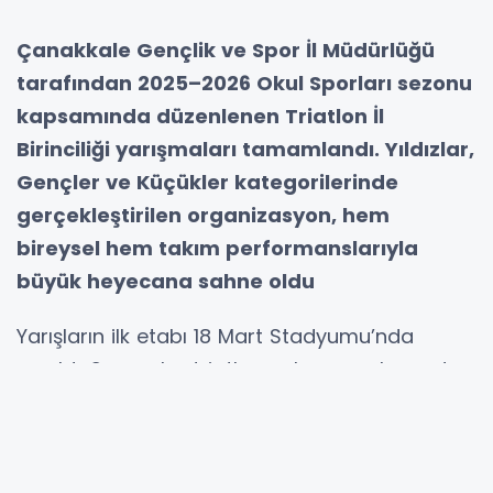
Çanakkale Gençlik ve Spor İl Müdürlüğü
tarafından 2025–2026 Okul Sporları sezonu
kapsamında düzenlenen Triatlon İl
Birinciliği yarışmaları tamamlandı. Yıldızlar,
Gençler ve Küçükler kategorilerinde
gerçekleştirilen organizasyon, hem
bireysel hem takım performanslarıyla
büyük heyecana sahne oldu
Yarışların ilk etabı 18 Mart Stadyumu’nda
yapıldı. Sporcular triatlonun koşu parkurunda
mücadele ettikten sonra yüzme etabı için
hazırlıklarını tamamladı. Organizasyonun
yüzme bölümü ise Anafartalar Olimpik Yüzme