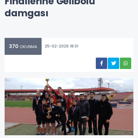
Finallerine Gelibolu
damgası
370
25-02-2026 18:01
OKUNMA