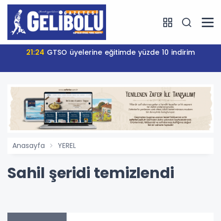
21:24
GTSO üyelerine eğitimde yüzde 10 indirim
Anasayfa
YEREL
Sahil şeridi temizlendi