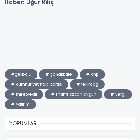
Haber: Uğur Kılıç
#gelibolu
# çanakkale
# chp
# cumhuriyet halk partisi
# tekirdağ
# milletvekili
# ilhami özcan aygun
# vergi
# yatırım
YORUMLAR