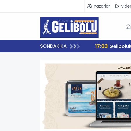
Yazarlar
Vide
17:03
SONDAKİKA
Gelibolu