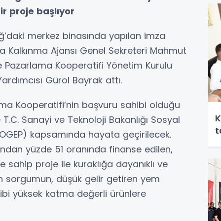
r proje başlıyor
ağ’daki merkez binasında yapılan imza
kya Kalkınma Ajansı Genel Sekreteri Mahmut
 ve Pazarlama Kooperatifi Yönetim Kurulu
rdımcısı Gürol Bayrak attı.
ama Kooperatifi’nin başvuru sahibi olduğu
K
e T.C. Sanayi ve Teknoloji Bakanlığı Sosyal
t
OGEP) kapsamında hayata geçirilecek.
fından yüzde 51 oranında finanse edilen,
 sahip proje ile kuraklığa dayanıklı ve
lan sorgumun, düşük gelir getiren yem
bi yüksek katma değerli ürünlere