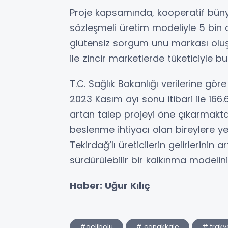
Proje kapsamında, kooperatif büny
sözleşmeli üretim modeliyle 5 bin 
glütensiz sorgum unu markası oluşt
ile zincir marketlerde tüketiciyle b
T.C. Sağlık Bakanlığı verilerine gör
2023 Kasım ayı sonu itibari ile 166.
artan talep projeyi öne çıkarmakta
beslenme ihtiyacı olan bireylere 
Tekirdağ’lı üreticilerin gelirlerinin 
sürdürülebilir bir kalkınma modeli
Haber: Uğur Kılıç
#gelibolu
# çanakkale
# trak