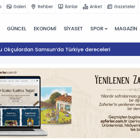
o
Galeri
Rehber
İlanlar
Anket
Gazeteler
GÜNCEL
EKONOMİ
SİYASET
SPOR
MAGAZİN
lu Okçulardan Samsun’da Türkiye dereceleri