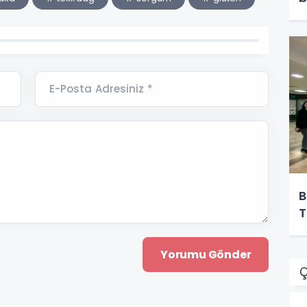
E-Posta Adresiniz *
B
T
Ç