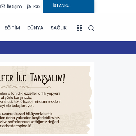
İletişim
RSS
EĞİTİM
DÜNYA
SAĞLIK
16:59
Çanakk