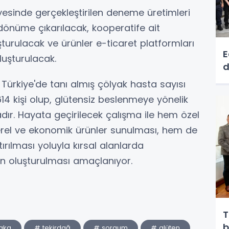
esinde gerçekleştirilen deneme üretimleri
dönüme çıkarılacak, kooperatife ait
urulacak ve ürünler e-ticaret platformları
E
uluşturulacak.
d
e Türkiye'de tanı almış çölyak hasta sayısı
614 kişi olup, glütensiz beslenmeye yönelik
dır. Hayata geçirilecek çalışma ile hem özel
yerel ve ekonomik ürünler sunulması, hem de
artırılması yoluyla kırsal alanlarda
nin oluşturulması amaçlanıyor.
T
b
yaka
# tekirdağ
# sorgum
# glüten