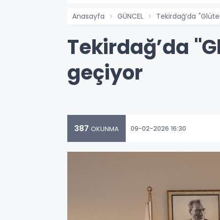
Anasayfa
GÜNCEL
Tekirdağ’da "Glüte
Tekirdağ’da "G
geçiyor
387
09-02-2026 16:30
OKUNMA