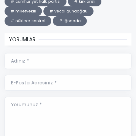
# cumhuriyet halk partisi
# kırklareli
# milletvekili
# vecdi gündoğdu
# nükleer santral
# iğneada
YORUMLAR
Adınız *
E-Posta Adresiniz *
Yorumunuz *