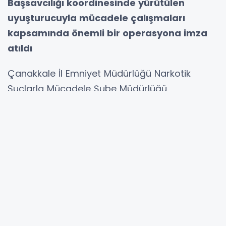
Başsavcılığı koordinesinde yürütülen
uyuşturucuyla mücadele çalışmaları
kapsamında önemli bir operasyona imza
atıldı
Çanakkale İl Emniyet Müdürlüğü Narkotik
Suçlarla Mücadele Şube Müdürlüğü
ekiplerince, uyuşturucu madde satışı yapan ve
kullanan şahıslara yönelik sürdürülen
çalışmalar kapsamında 13 Mayıs 2026
tarihinde operasyon gerçekleştirildi.
Operasyonda satıma hazır halde 1.258 gram
sentetik kannabinoid maddesi, 1,08 gram
sentetik kannabinoid hammaddesi, 1 adet
hassas terazi, suçtan elde edildiği