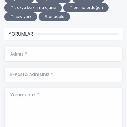
# trakya kalkınma ajansı
# emine erdoğan
# new york
# anadolu
YORUMLAR
Adınız *
E-Posta Adresiniz *
Yorumunuz *