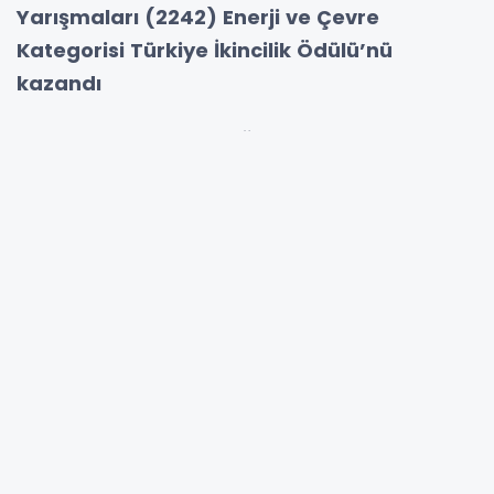
Yarışmaları (2242) Enerji ve Çevre
Kategorisi Türkiye İkincilik Ödülü’nü
kazandı
Mühendislik Fakültesi öğretim üyesi Prof. Dr.
Uğur Cengiz danışmanlığında çalışan ve takım
kaptanlığını Elif Sena Çakır’ın yürüttüğü
EcoSorb ekibi, balık pullarını sol-jel reaksiyonu
ile modifiye ederek süperhidrofobik ve
süperoleofilik özelliklere sahip yenilikçi tozlar
geliştirdi.
Bu çevre dostu tozlar, denizlerdeki petrol ve
türevlerinin giderilmesinde yüksek
adsorpsiyon kapasitesine sahip bir sorbent
malzeme olarak ve biyobozunur gıda