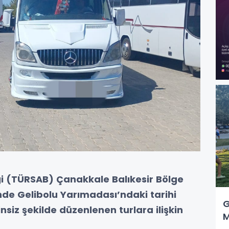
ği (TÜRSAB) Çanakkale Balıkesir Bölge
nde Gelibolu Yarımadası’ndaki tarihi
G
nsiz şekilde düzenlenen turlara ilişkin
M