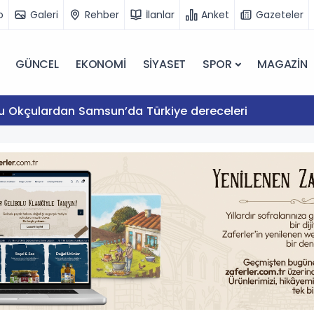
o
Galeri
Rehber
İlanlar
Anket
Gazeteler
GÜNCEL
EKONOMİ
SİYASET
SPOR
MAGAZİN
lu Okçulardan Samsun’da Türkiye dereceleri