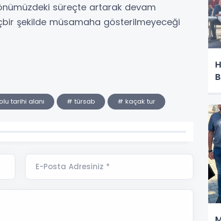
 önümüzdeki süreçte artarak devam
hiçbir şekilde müsamaha gösterilmeyeceği
H
B
lu tarihi alanı
# türsab
# kaçak tur
E-Posta Adresiniz *
M