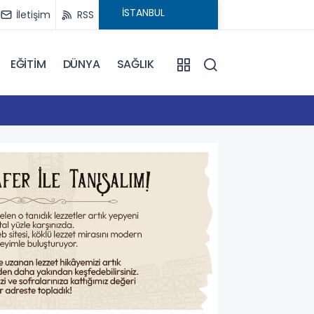
İletişim
RSS
EĞİTİM
DÜNYA
SAĞLIK
16:59
Çanakk