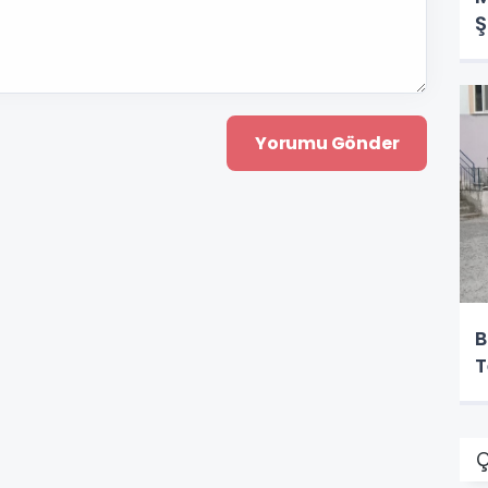
Ş
B
T
Ç