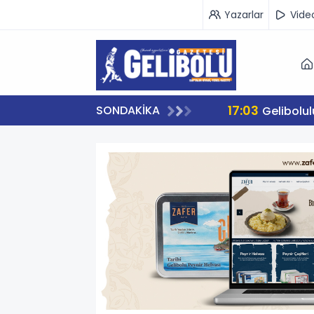
Yazarlar
Vide
17:03
SONDAKİKA
Gelibolu