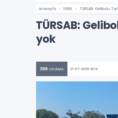
Anasayfa
YEREL
TÜRSAB: Gelibolu Tari
TÜRSAB: Gelibol
yok
368
21-07-2025 18:14
OKUNMA