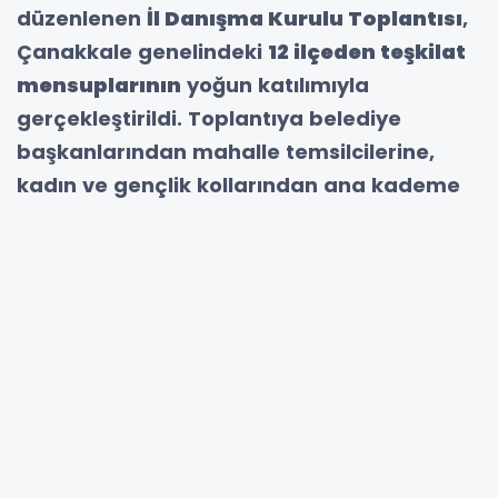
düzenlenen
İl Danışma Kurulu Toplantısı
,
Çanakkale genelindeki
12 ilçeden teşkilat
mensuplarının
yoğun katılımıyla
gerçekleştirildi. Toplantıya belediye
başkanlarından mahalle temsilcilerine,
kadın ve gençlik kollarından ana kademe
yöneticilerine kadar partinin tüm
kademelerinden isimler katıldı
Toplantıya;
Genel Başkan Yardımcısı Belgin
Uygur
,
Merkez Karar ve Yönetim Kurulu
Üyeleri Jülide İskenderoğlu ve Naim Makas
ile
Çanakkale Milletvekili Ayhan Gider
de
iştirak etti. Katılımlar, İl Danışma Kurulu
Toplantısına ayrı bir anlam kattı.