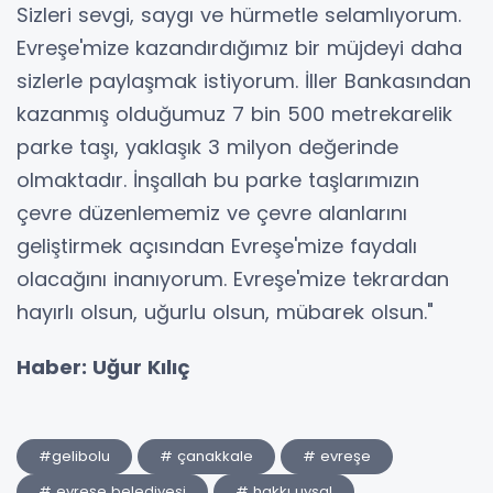
Sizleri sevgi, saygı ve hürmetle selamlıyorum.
Evreşe'mize kazandırdığımız bir müjdeyi daha
sizlerle paylaşmak istiyorum. İller Bankasından
kazanmış olduğumuz 7 bin 500 metrekarelik
parke taşı, yaklaşık 3 milyon değerinde
olmaktadır. İnşallah bu parke taşlarımızın
çevre düzenlememiz ve çevre alanlarını
geliştirmek açısından Evreşe'mize faydalı
olacağını inanıyorum. Evreşe'mize tekrardan
hayırlı olsun, uğurlu olsun, mübarek olsun."
Haber: Uğur Kılıç
#gelibolu
# çanakkale
# evreşe
# evreşe belediyesi
# hakkı uysal