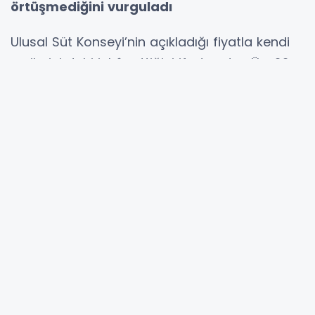
örtüşmediğini vurguladı
Ulusal Süt Konseyi’nin açıkladığı fiyatla kendi
verilerini dahi inkâr ettiğini ifade eden Ün, 22
Ocak 2026 tarihinden itibaren geçerli olmak
üzere açıklanan 22 lira 22 kuruşluk çiğ süt
tavsiye fiyatının, bir önceki yılın aynı dönemine
göre yalnızca yüzde 19’luk bir artış anlamına
geldiğini söyledi. Buna karşın Konseyin kendi
internet sitesinde yer alan verilere dikkat
çeken Ün, şunları kaydetti:
“Aralık ayı verilerine göre süt yemi bir yılda
yüzde 29, yonca yüzde 36, mısır silajı yüzde
47, saman ise yüzde 100 artmış durumda. Yani
üreticinin tüm girdileri çiğ süt fiyatının çok