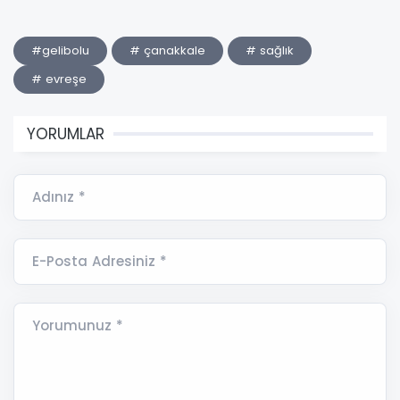
#gelibolu
# çanakkale
# sağlık
# evreşe
YORUMLAR
Adınız *
E-Posta Adresiniz *
Yorumunuz *