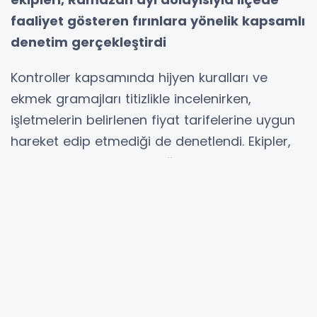
faaliyet gösteren fırınlara yönelik kapsamlı
denetim gerçekleştirdi
Kontroller kapsamında hijyen kuralları ve
ekmek gramajları titizlikle incelenirken,
işletmelerin belirlenen fiyat tarifelerine uygun
hareket edip etmediği de denetlendi. Ekipler,
üretim alanlarının temizliği, personel hijyeni ve
kullanılan malzemelerin muhafaza koşullarını
ayrıntılı şekilde kontrol etti.
Denetimler sırasında kurallara uygun faaliyet
gösteren işletmelere teşekkür edilirken, eksiklik
tespit edilen iş yerleri hakkında gerekli yasal
işlemlerin uygulanacağı bildirildi.