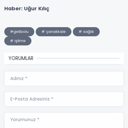
Haber: Uğur Kılıç
#gelibolu
# çanakkale
# sağlık
# işitme
YORUMLAR
Adınız *
E-Posta Adresiniz *
Yorumunuz *