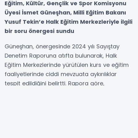
Eğitim, Kültür, Gençlik ve Spor Komisyonu
Üyesi İsmet Güneşhan, Milli Eğitim Bakanı
Yusuf Tekin’e Halk Eğitim Merkezleriyle ilgili
bir soru önergesi sundu
Güneşhan, önergesinde 2024 yılı Sayıştay
Denetim Raporuna atıfta bulunarak, Halk
Eğitim Merkezlerinde yürütülen kurs ve eğitim
faaliyetlerinde ciddi mevzuata aykırılıklar
tespit edildiğini belirtti. Rapora göre,
merkezlerde açılacak kurslara ilişkin kapsamlı
bir eğitim ihtiyacı çalışması yapılmadığı ve
yöneticiler ile öğretmenlerin toplantı, anket
veya gözlem gibi yöntemlerle ihtiyaç
belirlemediği vurgulandı. Bu durumun hem