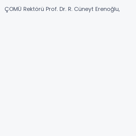
ÇOMÜ Rektörü Prof. Dr. R. Cüneyt Erenoğlu,
Sosyal Sorumluluk Proje Koordinatörü Doç. Dr.
Hicran Özlem Ilgın ile birlikte şantiye alanında
incelemelerde bulundu. İnşaatın ilerleyişi
hakkında yetkililerden bilgi alan Rektör
Erenoğlu, ÇOMÜ Butik’in yeni mekânında daha
etkin ve geniş kapsamlı hizmetler sunacağına
vurgu yaptı.
Hayırseverlerin desteğiyle yürütülen proje
kapsamında inşa edilen yeni yapı, üniversite
öğrencilerine ve topluma yönelik sosyal
sorumluluk faaliyetlerinin daha verimli
yürütülmesine imkan sağlayacak.