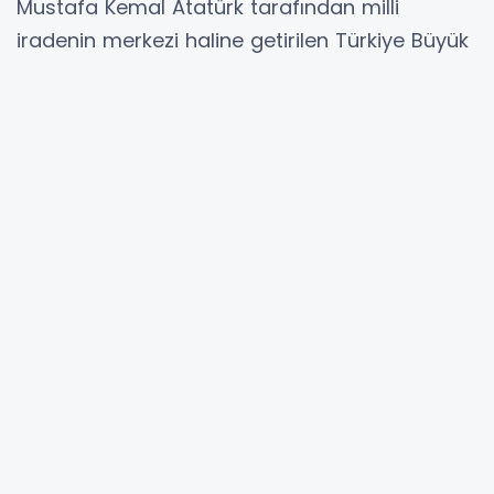
Mustafa Kemal Atatürk tarafından milli
iradenin merkezi haline getirilen Türkiye Büyük
Millet Meclisi’nin (Türkiye Büyük Millet Meclisi)
Kurtuluş Savaşı sürecindeki tarihsel rolüne
dikkat çekti. Meclis’in, Saltanat’ın
kaldırılmasıyla birlikte Cumhuriyet rejiminin
kalbi haline geldiğini vurgulayan Aygun,
Atatürk’ün tüm savaş sürecini TBMM’nin
onayıyla yürüttüğünü hatırlattı.
Aygun açıklamasında, Atatürk’ün “Egemenlik
kayıtsız şartsız milletindir” ilkesine vurgu
yaparak, milli egemenliğin devredilemez ve
paylaşılamaz bir güç olduğunun altını çizdi.
Zorlu koşullarda dahi Meclis’in işlevini
sürdürmesini sağlayan Atatürk’ün, halkına