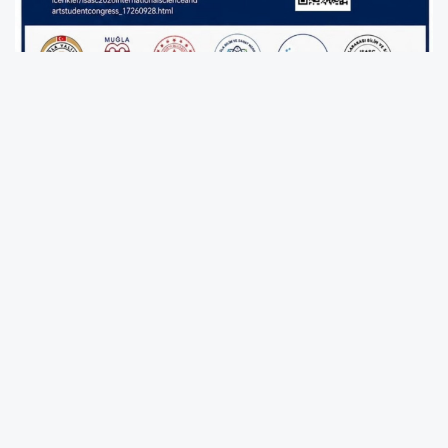
Uluslararası Bilim ve Sanat Öğrenci
Kongresi (ISASC 2026) heyecanı başlarken,
Gelibolu’dan iki öğrenci önemli projeleriyle
kongrede yer almaya hazırlanıyor
Gelibolu Bilim ve Sanat Merkezi öğrencileri
Ahmet Selim Dönmez ve Buse Ünlü, 8–10
Haziran tarihleri arasında Muğla’da
düzenlenecek kongrede Çanakkale’yi temsil
edecek.