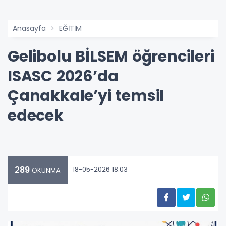
Anasayfa
EĞİTİM
Gelibolu BİLSEM öğrencileri
ISASC 2026’da
Çanakkale’yi temsil
edecek
289
18-05-2026 18:03
OKUNMA