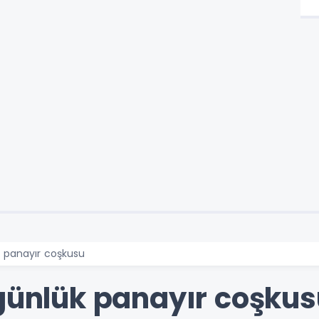
k panayır coşkusu
 günlük panayır coşku