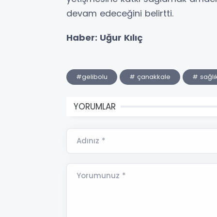
devam edeceğini belirtti.
Haber: Uğur Kılıç
#gelibolu
# çanakkale
# sağlı
YORUMLAR
Adınız *
Yorumunuz *