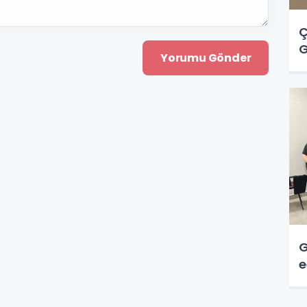
Ç
G
G
e