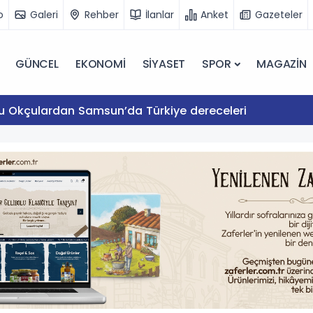
o
Galeri
Rehber
İlanlar
Anket
Gazeteler
GÜNCEL
EKONOMİ
SİYASET
SPOR
MAGAZİN
lu Okçulardan Samsun’da Türkiye dereceleri