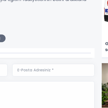
k
G
s
E-Posta Adresiniz *