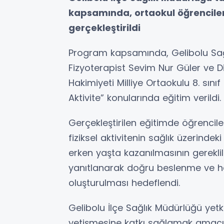
kapsamında, ortaokul öğrencileri
gerçekleştirildi
Program kapsamında, Gelibolu Sağl
Fizyoterapist Sevim Nur Güler ve 
Hakimiyeti Milliye Ortaokulu 8. sınıf
Aktivite” konularında eğitim verildi.
Gerçekleştirilen eğitimde öğrencil
fiziksel aktivitenin sağlık üzerindeki
erken yaşta kazanılmasının gerekliliğ
yanıtlanarak doğru beslenme ve h
oluşturulması hedeflendi.
Gelibolu İlçe Sağlık Müdürlüğü yetkil
yetişmesine katkı sağlamak amacıyla 