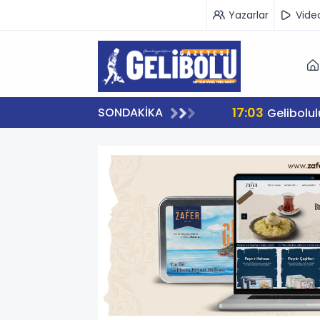
Yazarlar
Vide
17:03
SONDAKİKA
Gelibolu