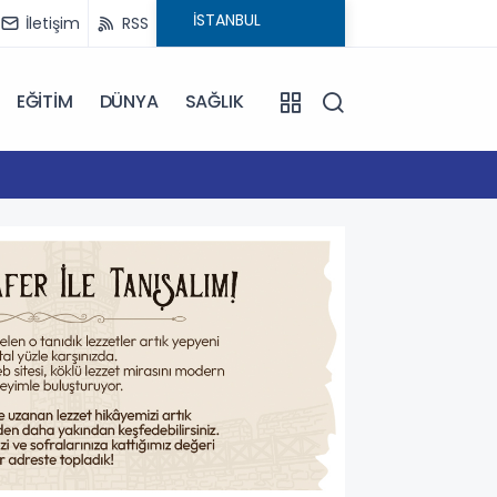
İletişim
RSS
EĞİTİM
DÜNYA
SAĞLIK
16:59
Çanakk