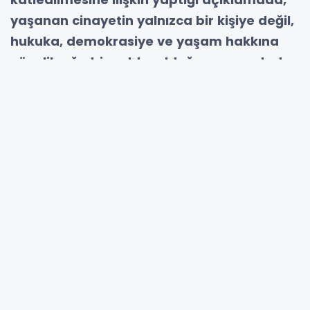
yaşanan cinayetin yalnızca bir kişiye değil,
hukuka, demokrasiye ve yaşam hakkına
yönelik ağır bir saldırı olduğunu vurguladı
YAŞAM HAKKINA VE HUKUKA AÇIK SALDIRI
İnsan Hakları Derneği İzmir Şube Eşbaşkanı
Avukat Ali Aydın’ın öldürülmesinin evrensel
yaşam hakkının ihlali anlamına geldiğini
belirten Gürbüz, yaşam hakkının hiçbir
gerekçeyle ihlal edilemeyecek mutlak bir hak
olduğunu ifade etti. Türkiye Cumhuriyeti
Anayasası, Avrupa İnsan Hakları Sözleşmesi
ve taraf olunan tüm uluslararası sözleşmeler
uyarınca devletin yalnızca öldürmemekle