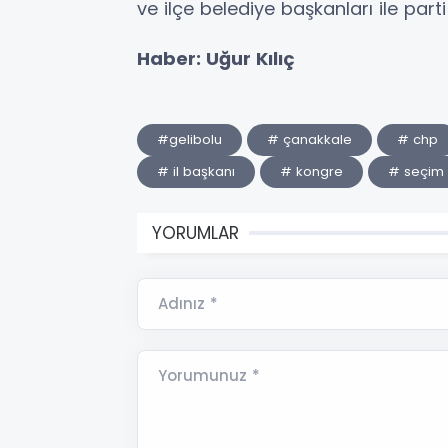
ve ilçe belediye başkanları ile parti 
Haber: Uğur Kılıç
#gelibolu
# çanakkale
# chp
# il başkanı
# kongre
# seçim
YORUMLAR
Adınız *
Yorumunuz *