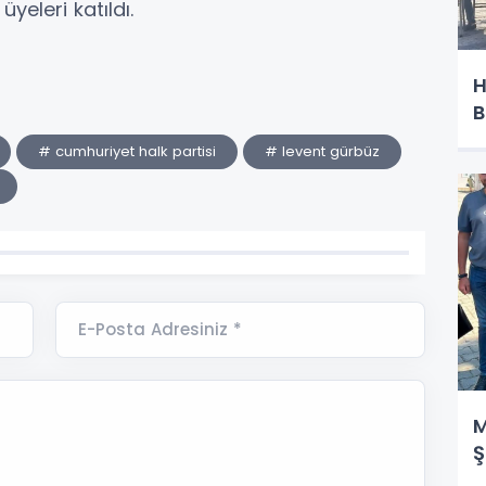
üyeleri katıldı.
H
B
# cumhuriyet halk partisi
# levent gürbüz
E-Posta Adresiniz *
M
Ş