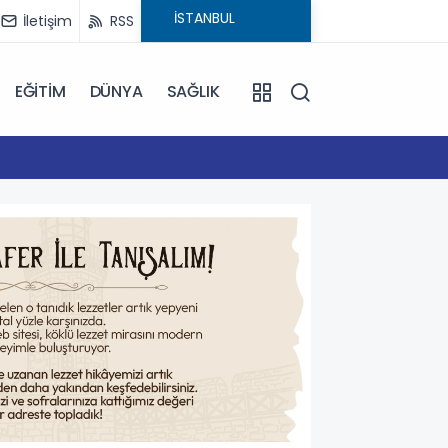
İletişim
RSS
EĞİTİM
DÜNYA
SAĞLIK
16:59
Çanakk