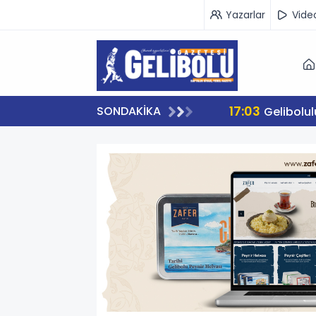
Yazarlar
Vide
17:03
SONDAKİKA
Gelibolu