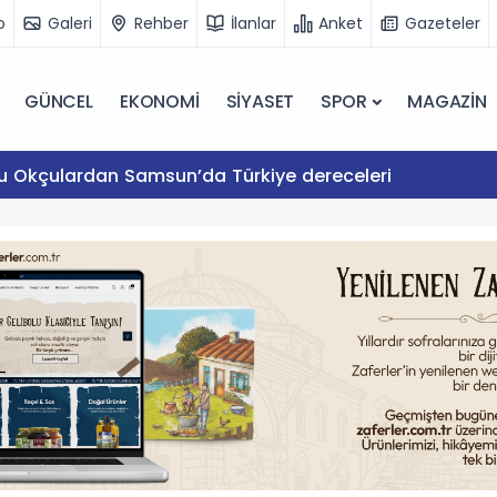
o
Galeri
Rehber
İlanlar
Anket
Gazeteler
GÜNCEL
EKONOMİ
SİYASET
SPOR
MAGAZİN
lu Okçulardan Samsun’da Türkiye dereceleri