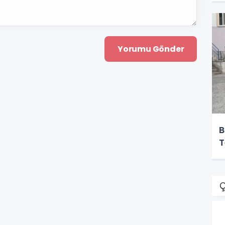
B
T
Ç