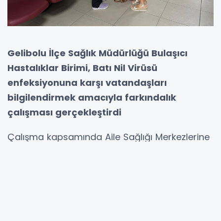
Gelibolu İlçe Sağlık Müdürlüğü Bulaşıcı
Hastalıklar Birimi, Batı Nil Virüsü
enfeksiyonuna karşı vatandaşları
bilgilendirmek amacıyla farkındalık
çalışması gerçekleştirdi
Çalışma kapsamında Aile Sağlığı Merkezlerine
başvuran hastalara broşürler dağıtılarak,
hastalığın belirtileri, korunma yolları ve
alınması gereken önlemler hakkında
bilgilendirme yapıldı.
Yetkililer, vatandaşların bu konuda