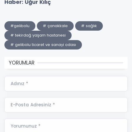
Haber: Uğur Kılıç
#gelibolu
# çanakkale
# sağlık
# tekirdağ yaşam hastanesi
# gelibolu ticaret ve sanayi odası
YORUMLAR
Adınız *
E-Posta Adresiniz *
Yorumunuz *